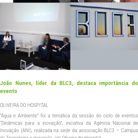
NEWS
CONTACT US
DATA PROTECTION
LEGAL NOTICE
EN
João Nunes, líder da BLC3, destaca importância do
evento
OLIVEIRA DO HOSPITAL
“Água e Ambiente” foi a temática da sessão do ciclo de eventos
“Dinâmicas para a inovação”, iniciativa da Agência Nacional de
Inovação (ANI), realizada na sede da associação BLC3 – Campus
de Tecnologia e Inovação, em Oliveira do Hospital.